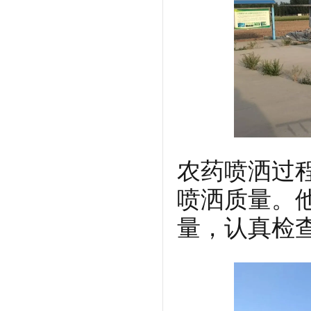
农药喷洒过
喷洒质量。
量，认真检