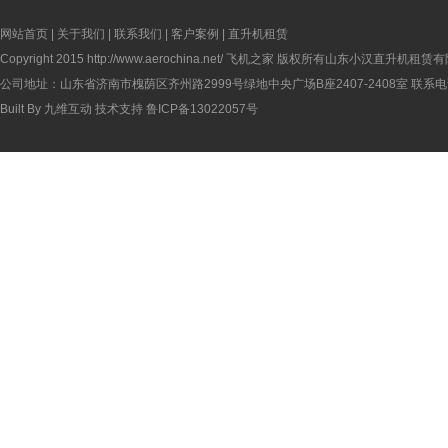
网站首页
|
关于我们
|
联系我们
|
客户案例
|
直升机租赁
Copyright 2015
http://www.aerochina.net/
飞机之家 版权所有山东小汉直升机租赁有
公司地址：山东省济南市槐荫区齐州路2999号绿地中央广场B座2407-2408室 联系电话：
Built By
九维互动
技术支持
鲁ICP备13022057号