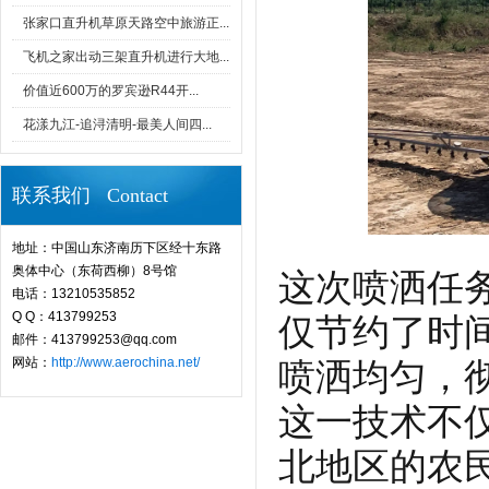
张家口直升机草原天路空中旅游正...
飞机之家出动三架直升机进行大地...
价值近600万的罗宾逊R44开...
花漾九江-追浔清明-最美人间四...
联系我们 Contact
地址：中国山东济南历下区经十东路
奥体中心（东荷西柳）8号馆
这次喷洒任
电话：13210535852
Q Q：413799253
仅节约了时
邮件：413799253@qq.com
网站：
http://www.aerochina.net/
喷洒均匀，
这一技术不
北地区的农