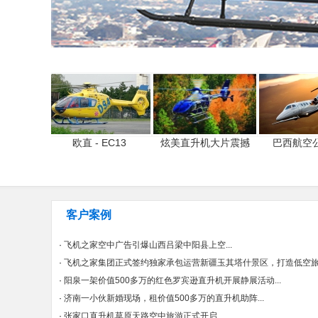
欧直 - EC13
炫美直升机大片震撼
巴西航空公
客户案例
·
飞机之家空中广告引爆山西吕梁中阳县上空...
·
飞机之家集团正式签约独家承包运营新疆玉其塔什景区，打造低空旅游
·
阳泉一架价值500多万的红色罗宾逊直升机开展静展活动...
·
济南一小伙新婚现场，租价值500多万的直升机助阵...
·
张家口直升机草原天路空中旅游正式开启...